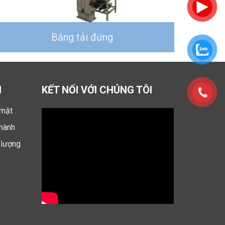
Băng tải đứng
Băng
N
KẾT NỐI VỚI CHÚNG TÔI
mật
 hành
 lượng