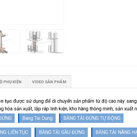
Ộ PHỤ KIỆN
VIDEO SẢN PHẨM
n tục
được sử dụng để di chuyển sản phẩm từ độ cao này sang
 hóa sản xuất, lắp ráp linh kiện, kho hàng thông minh, sản xuất
 ĐỨNG
Bang Tai Dung
BĂNG TẢI ĐỨNG TỰ ĐỘNG
NG LIÊN TỤC
BĂNG TẢI GẦU ĐỨNG
BĂNG TẢI NÂNG H