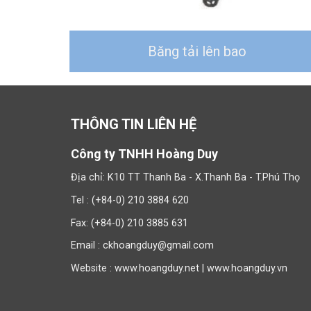
ăn
Băng tải lên bao
THÔNG TIN LIÊN HỆ
Công ty TNHH Hoàng Duy
Địa chỉ: K10 TT Thanh Ba - X.Thanh Ba - T.Phú Thọ
Tel : (+84-0) 210 3884 620
Fax: (+84-0) 210 3885 631
Email : ckhoangduy@gmail.com
Website :
www.hoangduy.net
|
www.hoangduy.vn